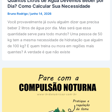
Quantos Litros de Água Devemos Beber por
Dia? Como Calcular Sua Necessidade
Bruno Rodrigo
/
junho 14, 2026
Você provavelmente já ouviu alguém dizer que precisa
beber 2 litros de água por dia. Mas será que essa
quantidade serve para todo mundo? Uma pessoa de 50
kg tem a mesma necessidade de hidratação que alguém
de 100 kg? E quem treina ou mora em regiões mais
quentes? A verdade é que não existe